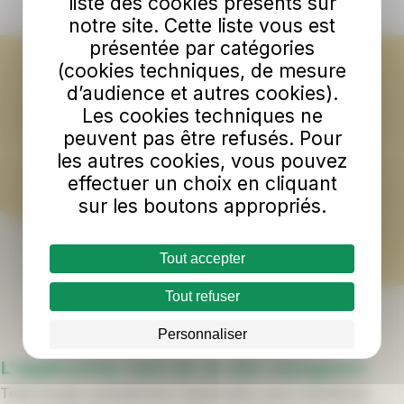
liste des cookies présents sur
Découvrir les offres
notre site. Cette liste vous est
présentée par catégories
(cookies techniques, de mesure
d’audience et autres cookies).
Les cookies techniques ne
peuvent pas être refusés. Pour
les autres cookies, vous pouvez
effectuer un choix en cliquant
sur les boutons appropriés.
Tout accepter
Tout refuser
Personnaliser
L'application tout-en un des voyageurs
Téléchargez gratuitement l’application pour bénéficier