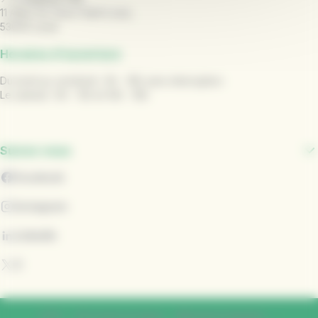
11 Allée du Vieux Saint Louis,
53000 Laval
Horaires d'ouverture
Du lundi au vendredi : 9h - 18h sans interruption
Le samedi : 9h - 12h et 14h - 18h
Suivez-nous
Facebook
Instagram
LinkedIn
X
CGU
CG vente en ligne
Mentions légales