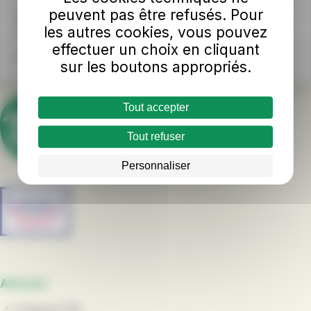
peuvent pas être refusés. Pour
Horaires d'ouverture
les autres cookies, vous pouvez
Du lundi au samedi : 8h - 18h sans interruption
effectuer un choix en cliquant
Nous écrire
sur les boutons appropriés.
Tout accepter
Tout refuser
Personnaliser
Adresse
📍
L' Espace TUL