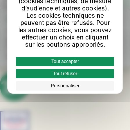
(cookies techniques, de mesure
d’audience et autres cookies).
Les cookies techniques ne
Une question ?
peuvent pas être refusés. Pour
les autres cookies, vous pouvez
📞
INFO TUL
au 02 43 53 00 00
effectuer un choix en cliquant
Horaires d'ouverture
sur les boutons appropriés.
Du lundi au samedi : 8h - 18h sans interruption
Nous écrire
Tout accepter
Tout refuser
Personnaliser