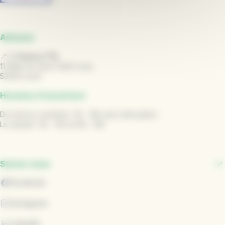
Adresse
📍
L' Espace TUL
11 Allée du Vieux Saint Louis,
53000 Laval
Horaires d'ouverture
Du lundi au vendredi : 9h - 18h sans interruption
Le samedi : 9h - 12h et 14h - 18h
Suivez-nous
Facebook
Instagram
LinkedIn