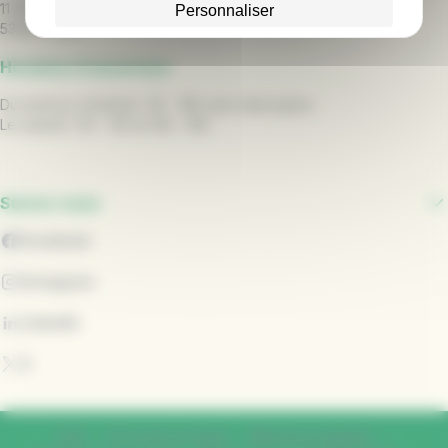
11 Allée du Vieux Saint Louis,
Personnaliser
53000 Laval
Horaires d'ouverture
Du lundi au vendredi : 9h - 18h sans interruption
Le samedi : 9h - 12h et 14h - 18h
Suivez-nous
Facebook
Instagram
LinkedIn
X
CGU
CG vente en ligne
Mentions légales