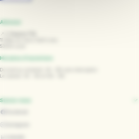
Adresse
📍
L' Espace TUL
11 Allée du Vieux Saint Louis,
53000 Laval
Horaires d'ouverture
Du lundi au vendredi : 9h - 18h sans interruption
Le samedi : 9h - 12h et 14h - 18h
Suivez-nous
Facebook
Instagram
LinkedIn