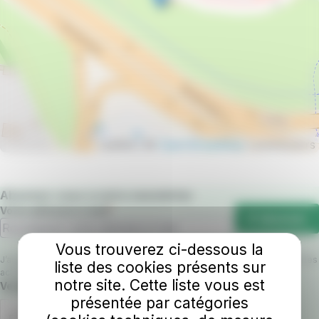
Leaflet | ©
OpenStreetMap
contributors
Abonnez-vous à notre newsletter
Votre adresse e-mail
S'abonner
Vous trouverez ci-dessous la
J’accepte que RD Laval Agglomération utilise mon email pour m’envoyer les
liste des cookies présents sur
actualités du réseau TUL.
notre site. Cette liste vous est
Champ requis
Veuillez confirmer que vous n'êtes pas un robot.
présentée par catégories