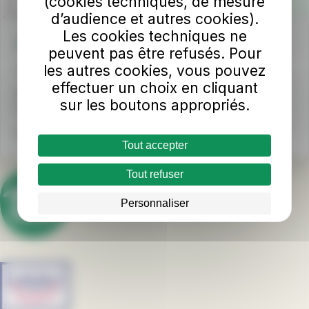
(cookies techniques, de mesure
d’audience et autres cookies).
Les cookies techniques ne
Une question ?
peuvent pas être refusés. Pour
les autres cookies, vous pouvez
📞
INFO TUL
au 02 43 53 00 00
effectuer un choix en cliquant
Horaires d'ouverture
sur les boutons appropriés.
Du lundi au samedi : 8h - 18h sans interruption
Nous écrire
Tout accepter
Tout refuser
Personnaliser