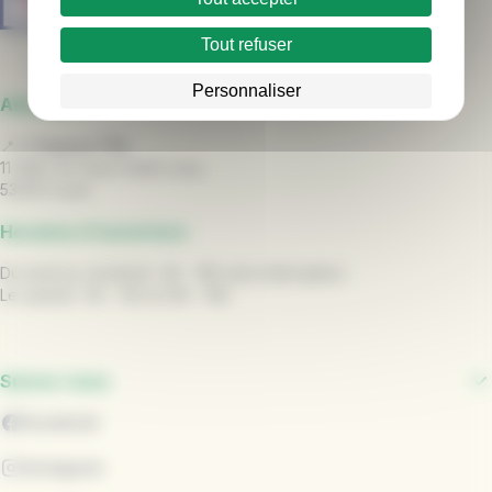
Tout refuser
Personnaliser
Adresse
📍
L' Espace TUL
11 Allée du Vieux Saint Louis,
53000 Laval
Horaires d'ouverture
Du lundi au vendredi : 9h - 18h sans interruption
Le samedi : 9h - 12h et 14h - 18h
Suivez-nous
Facebook
Instagram