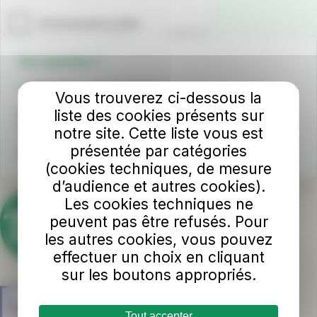
Une question ?
📞
INFO TUL
au 02 43 53 00 00
Vous trouverez ci-dessous la
liste des cookies présents sur
Horaires d'ouverture
Du lundi au samedi : 8h - 18h sans interruption
notre site. Cette liste vous est
présentée par catégories
Nous écrire
(cookies techniques, de mesure
d’audience et autres cookies).
Les cookies techniques ne
peuvent pas être refusés. Pour
les autres cookies, vous pouvez
effectuer un choix en cliquant
sur les boutons appropriés.
Tout accepter