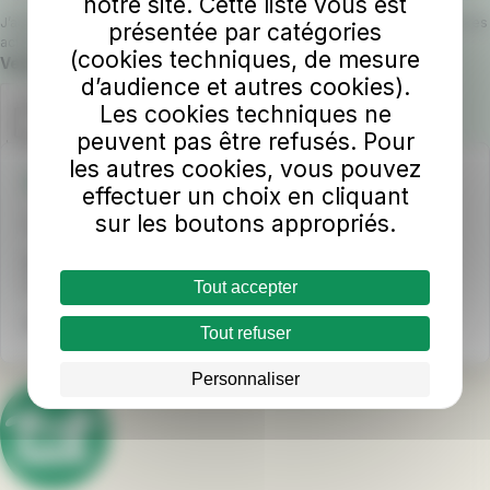
notre site. Cette liste vous est
J’accepte que RD Laval Agglomération utilise mon email pour m’envoyer les
présentée par catégories
actualités du réseau TUL.
(cookies techniques, de mesure
Champ requis
Veuillez confirmer que vous n'êtes pas un robot.
d’audience et autres cookies).
Les cookies techniques ne
peuvent pas être refusés. Pour
les autres cookies, vous pouvez
Une question ?
effectuer un choix en cliquant
sur les boutons appropriés.
📞
INFO TUL
au 02 43 53 00 00
Horaires d'ouverture
Du lundi au samedi : 8h - 18h sans interruption
Tout accepter
Nous écrire
Tout refuser
Personnaliser