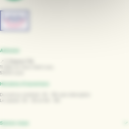
Adresse
📍
L' Espace TUL
11 Allée du Vieux Saint Louis,
53000 Laval
Horaires d'ouverture
Du lundi au vendredi : 9h - 18h sans interruption
Le samedi : 9h - 12h et 14h - 18h
Suivez-nous